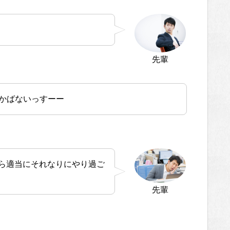
先輩
かばないっすーー
から適当にそれなりにやり過ご
先輩