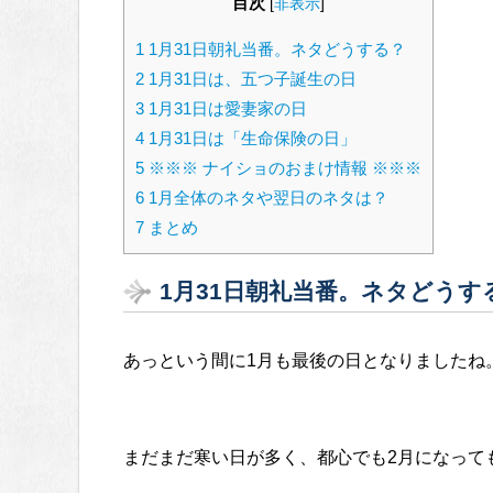
目次
[
非表示
]
1
1月31日朝礼当番。ネタどうする？
2
1月31日は、五つ子誕生の日
3
1月31日は愛妻家の日
4
1月31日は「生命保険の日」
5
※※※ ナイショのおまけ情報 ※※※
6
1月全体のネタや翌日のネタは？
7
まとめ
1月31日朝礼当番。ネタどうす
あっという間に1月も最後の日となりましたね
まだまだ寒い日が多く、都心でも2月になって