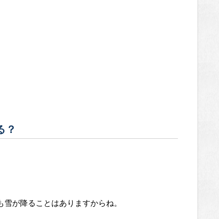
る？
。
も雪が降ることはありますからね。