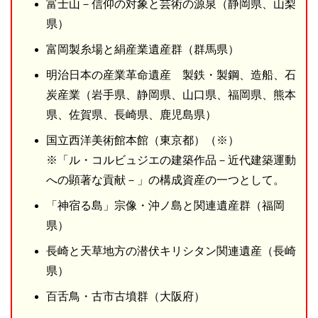
富士山－信仰の対象と芸術の源泉（静岡県、山梨
県）
富岡製糸場と絹産業遺産群（群馬県）
明治日本の産業革命遺産 製鉄・製鋼、造船、石
炭産業（岩手県、静岡県、山口県、福岡県、熊本
県、佐賀県、長崎県、鹿児島県）
国立西洋美術館本館（東京都）（※）
※「ル・コルビュジエの建築作品－近代建築運動
への顕著な貢献－」の構成資産の一つとして。
「神宿る島」宗像・沖ノ島と関連遺産群（福岡
県）
長崎と天草地方の潜伏キリシタン関連遺産（長崎
県）
百舌鳥・古市古墳群（大阪府）