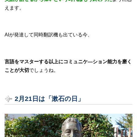
えます。
AIが発達して同時翻訳機も出ている今、
言語をマスターする以上にコミュニケ―ション能力を磨く
ことが大切
でしょうね。
2月21日は「漱石の日」