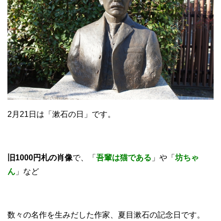
2月21日は「漱石の日」です。
旧1000円札の肖像
で、「
吾輩は猫である
」や「
坊ちゃ
ん
」など
数々の名作を生みだした作家、夏目漱石の記念日です。