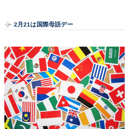
2
月21
は国際母語デー