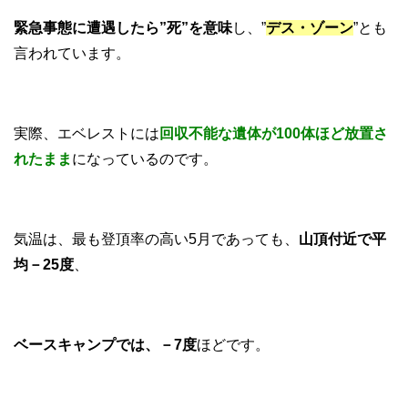
緊急事態に遭遇したら”死”を意味
し、”
デス・ゾーン
”とも
言われています。
実際、エベレストには
回収不能な遺体が100体ほど放置さ
れたま
ま
になっているのです。
気温は、最も登頂率の高い5月であっても、
山頂付近で平
均－25度
、
ベースキャンプでは、－7度
ほどです。