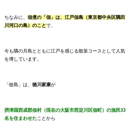
ちなみに、
佃煮の「佃」は、江戸佃島（東京都中央区隅田
川河口の島）のこと
で、
今も隣の月島とともに江戸を感じる散策コースとして人気
を博しています。
「佃島」は、
徳川家康
が
摂津国西成郡佃村（現在の大阪市西淀川区佃町）の漁民33
名を住まわせた
ことから