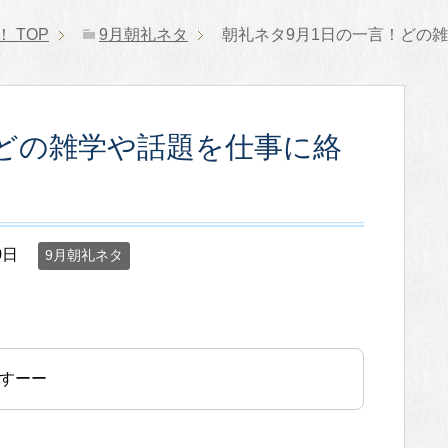
！
TOP
9月朝礼ネタ
朝礼ネタ9月1日の一言！どの
！どの雑学や話題を仕事に絡
0日
9月朝礼ネタ
っすーー