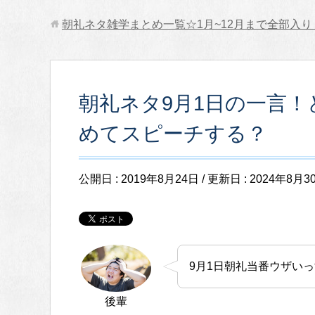
朝礼ネタ雑学まとめ一覧☆1月~12月まで全部入り
朝礼ネタ9月1日の一言
めてスピーチする？
公開日 :
2019年8月24日
/ 更新日 :
2024年8月3
9月1日朝礼当番ウザい
後輩