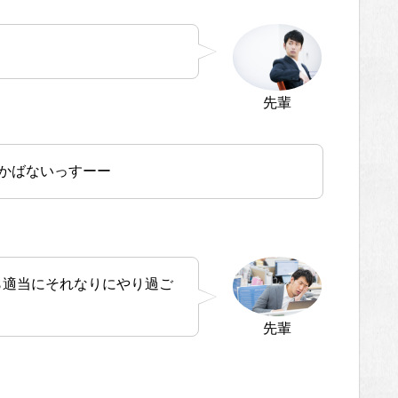
先輩
かばないっすーー
ら適当にそれなりにやり過ご
先輩