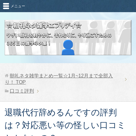
メニュー
朝礼ネタ雑学まとめ一覧☆1月~12月まで全部入
り！
TOP
口コミ評判
退職代行辞めるんですの評判
は？対応悪い等の怪しい口コミ