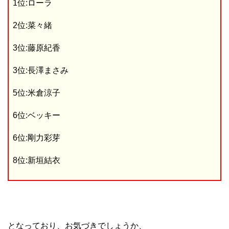
1位:ローラ
2位:菜々緒
3位:藤原紀香
3位:長澤まさみ
5位:米倉涼子
6位:ベッキー
6位:剛力彩芽
8位:新垣結衣
となっており、お気づきでしょうか、