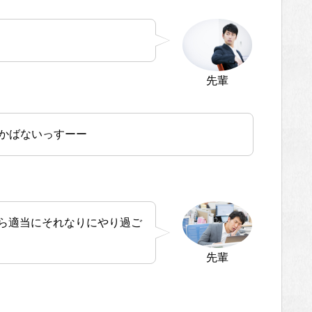
先輩
かばないっすーー
から適当にそれなりにやり過ご
先輩