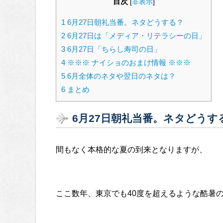
目次
[
非表示
]
1
6月27日朝礼当番。ネタどうする？
2
6月27日は「メディア・リテラシーの日」
3
6月27日「ちらし寿司の日」
4
※※※ ナイショのおまけ情報 ※※※
5
6月全体のネタや翌日のネタは？
6
まとめ
6月27日朝礼当番。ネタどうす
間もなく本格的な夏の到来となりますが、
ここ数年、東京でも40度を超えるような酷暑