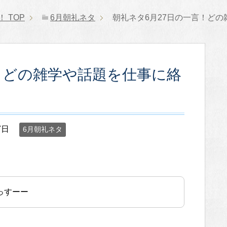
！
TOP
6月朝礼ネタ
朝礼ネタ6月27日の一言！ど
！どの雑学や話題を仕事に絡
7日
6月朝礼ネタ
っすーー