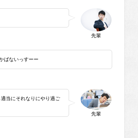
先輩
かばないっすーー
ら適当にそれなりにやり過ご
先輩