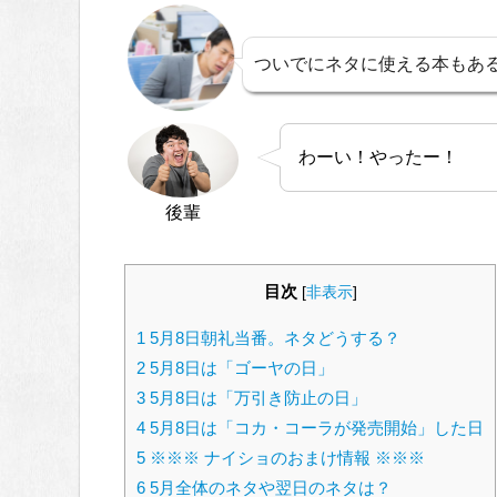
ついでにネタに使える本もあ
わーい！やったー！
後輩
目次
[
非表示
]
1
5月8日朝礼当番。ネタどうする？
2
5月8日は「ゴーヤの日」
3
5月8日は「万引き防止の日」
4
5月8日は「コカ・コーラが発売開始」した日
5
※※※ ナイショのおまけ情報 ※※※
6
5月全体のネタや翌日のネタは？