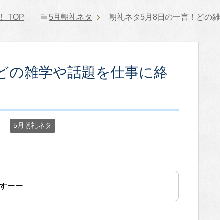
！
TOP
5月朝礼ネタ
朝礼ネタ5月8日の一言！どの
！どの雑学や話題を仕事に絡
5月朝礼ネタ
っすーー